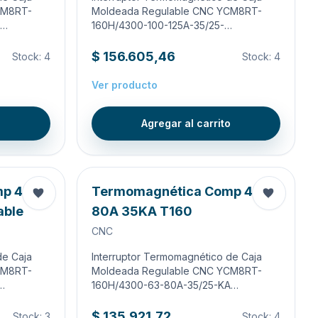
CM8RT-
Moldeada Regulable CNC YCM8RT-
A…
160H/4300-100-125A-35/25-…
$ 156.605,46
Stock:
4
Stock:
4
Ver producto
o
Agregar al carrito
mp 4X
Termomagnética Comp 4X
able
80A 35KA T160
CNC
de Caja
Interruptor Termomagnético de Caja
CM8RT-
Moldeada Regulable CNC YCM8RT-
…
160H/4300-63-80A-35/25-KA…
$ 135.921,72
Stock:
3
Stock:
4