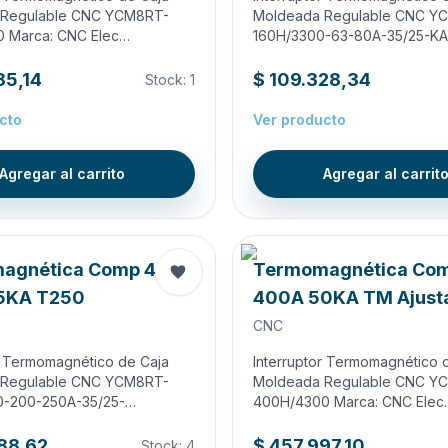
 Regulable CNC YCM8RT-
Moldeada Regulable CNC Y
 Marca: CNC Elec…
160H/3300-63-80A-35/25-K
85,14
$ 109.328,34
Stock:
1
cto
Ver producto
Agregar al carrito
Agregar al carrit
agnética Comp 4X
Termomagnética Co
5KA T250
400A 50KA TM Ajust
CNC
r Termomagnético de Caja
Interruptor Termomagnético 
 Regulable CNC YCM8RT-
Moldeada Regulable CNC Y
0-200-250A-35/25-…
400H/4300 Marca: CNC Elec
88,62
$ 457.997,10
Stock:
4