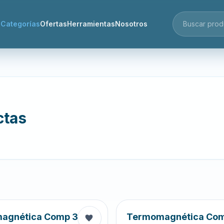
o
Categorías
Ofertas
Herramientas
Nosotros
ctas
agnética Comp 3X
Termomagnética Co