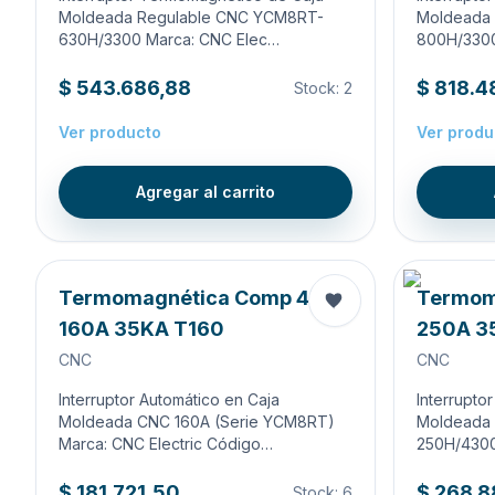
Moldeada Regulable CNC YCM8RT-
Moldeada
630H/3300 Marca: CNC Elec…
800H/3300
$ 543.686,88
$ 818.4
Stock:
2
Ver producto
Ver produ
Agregar al carrito
Termomagnética Comp 4X
Termom
160A 35KA T160
250A 3
CNC
CNC
Interruptor Automático en Caja
Interrupto
Moldeada CNC 160A (Serie YCM8RT)
Moldeada
Marca: CNC Electric Código…
250H/430
$ 181.721,50
$ 268.8
Stock:
6