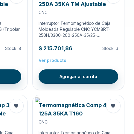
ble
250A 35KA TM Ajustable
CNC
a
Interruptor Termomagnético de Caja
(Tripolar
Moldeada Regulable CNC YCM8RT-
250H/3300-200-250A-35/25-…
$ 215.701,86
Stock:
8
Stock:
3
Ver producto
o
Agregar al carrito
mp 3X
Termomagnética Comp 4X
le
125A 35KA T160
CNC
de Caja
Interruptor Termomagnético de Caja