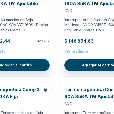
KA TM Ajustable
160A 35KA TM Ajusta
CNC
r Automático en Caja
Interruptor Automático en Caj
CNC YCM8RT-160S (Tripolar
Moldeada CNC YCM8RT-160S 
lable) Marca: C…
Regulable) Marca: CNC El…
02,44
$ 146.854,63
Stock:
7
cto
Ver producto
Agregar al carrito
Agregar al carrit
agnética Comp 3X
Termomagnética Co
KA Fija
80A 35KA TM Ajustab
CNC
r Termomagnético de Caja
Interruptor Termomagnético 