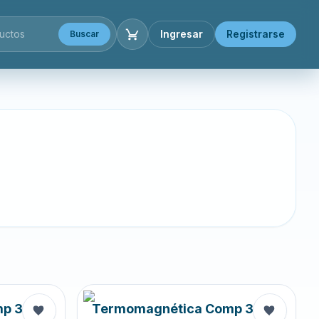
Ingresar
Registrarse
Buscar
mp 3X
Termomagnética Comp 3X