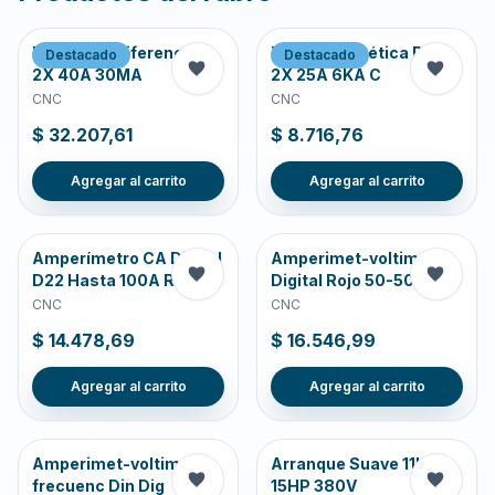
Disyuntor Diferencial
Termomagnética Din
Destacado
Destacado
2X 40A 30MA
2X 25A 6KA C
CNC
CNC
$ 32.207,61
$ 8.716,76
Agregar al carrito
Agregar al carrito
Amperímetro CA Digital
Amperimet-voltim
D22 Hasta 100A RO
Digital Rojo 50-500VC
CNC
CNC
$ 14.478,69
$ 16.546,99
Agregar al carrito
Agregar al carrito
Amperimet-voltim-
Arranque Suave 11KW
frecuenc Din Dig
15HP 380V