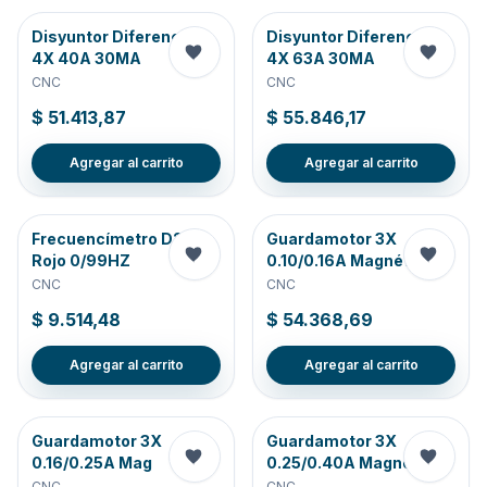
Disyuntor Diferencial
Disyuntor Diferencial
4X 40A 30MA
4X 63A 30MA
CNC
CNC
$ 51.413,87
$ 55.846,17
Agregar al carrito
Agregar al carrito
Frecuencímetro D22
Guardamotor 3X
Rojo 0/99HZ
0.10/0.16A Magnético
CNC
CNC
$ 9.514,48
$ 54.368,69
Agregar al carrito
Agregar al carrito
Guardamotor 3X
Guardamotor 3X
0.16/0.25A Mag
0.25/0.40A Magnético
CNC
CNC