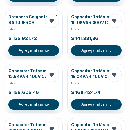
Botonera Colgante PVC
Capacitor Trifásico
8AGUJEROS
10.0KVAR 400V Cili
CNC
CNC
$ 135.921,72
$ 141.831,36
Agregar al carrito
Agregar al carrito
Capacitor Trifásico
Capacitor Trifásico
12.5KVAR 400V CI
15.0KVAR 400V Cili
CNC
CNC
$ 156.605,46
$ 168.424,74
Agregar al carrito
Agregar al carrito
Capacitor Trifásico
Capacitor Trifásico