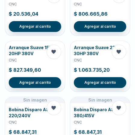
CNC
CNC
$ 20.536,04
$ 806.665,86
Agregar al carrito
Agregar al carrito
Arranque Suave 15KW
Arranque Suave 22KW
20HP 380V
30HP 380V
CNC
CNC
$ 827.349,60
$ 1.063.735,20
Agregar al carrito
Agregar al carrito
Sin imagen
Sin imagen
Bobina Disparo AS225
Bobina Disparo AS385
220/240V
380/415V
CNC
CNC
$ 68.847,31
$ 68.847,31