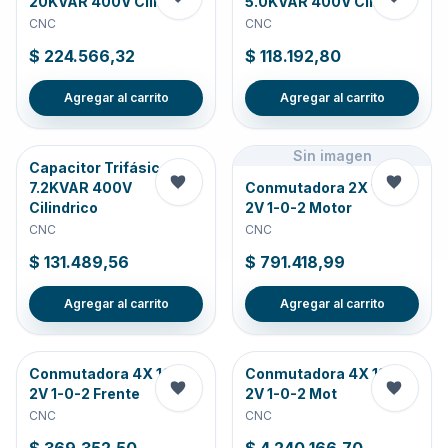
20KVAR 400V Cilin-
5.0KVAR 400V Cilin
CNC
CNC
$ 224.566,32
$ 118.192,80
Agregar al carrito
Agregar al carrito
Sin imagen
Capacitor Trifásico
7.2KVAR 400V
Conmutadora 2X 100A
Cilindrico
2V 1-0-2 Motor
CNC
CNC
$ 131.489,56
$ 791.418,99
Agregar al carrito
Agregar al carrito
Conmutadora 4X 100A
Conmutadora 4X 125A
2V 1-0-2 Frente
2V 1-0-2 Mot
CNC
CNC