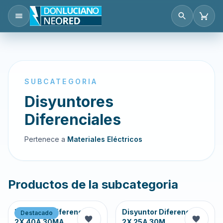
SUBCATEGORIA
Disyuntores
Diferenciales
Pertenece a
Materiales Eléctricos
Productos de la subcategoria
Disyuntor Diferencial
Disyuntor Diferencial
Destacado
2X 40A 30MA
2X 25A 30M