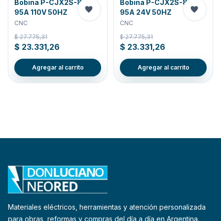
Bobina P-CJX2S-80-
Bobina P-CJX2S-80-
95A 110V 50HZ
95A 24V 50HZ
CNC
CNC
$ 27.775,31
$ 27.775,31
$ 23.331,26
$ 23.331,26
Agregar al carrito
Agregar al carrito
Materiales eléctricos, herramientas y atención personalizada
para obras, reformas y compras del día a día en Argentina.